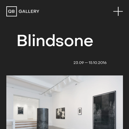
QB Gallery
Blindsone
23.09 — 15.10.2016