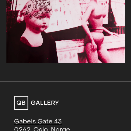
kommer til syne i hjernens fysiske
struktur og videre på hodeskallens
ytre form. Inndelingen i 35 partier
skulle gjøre det mulig å avdekke et
menneskes personlighet ved å
kjenne på skallens fasong. Til tross
for at dette positivistiske ønsket om
klassifisering ble vel mottatt i sin tid,
er teorien en del av strømninger
som etter hvert kulminerte i
eugenikk, biologisk rasisme og
etnisk rensning. Denne mørke
historien er Heske fullt klar over.
Hennes eksplisitte referanser til
frenologien kan tolkes som en kritikk
Gabels Gate 43
på enkeltmennesket så vel som
0262, Oslo, Norge