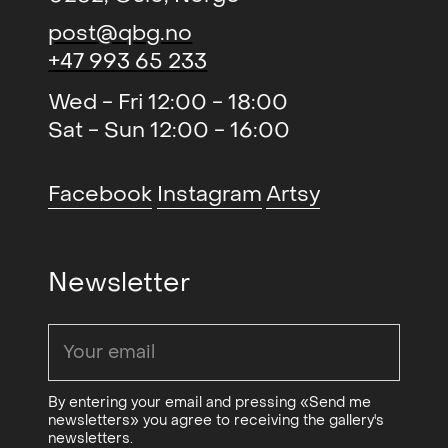
samfunnets ønske om klassifisering
post@qbg.no
og standardisering, et ønske om å
+47 993 65 233
konformere som forenkler og går på
bekostning av vår individualitet i
Wed - Fri 12:00 - 18:00
møte med andre. Problematikken er
Sat - Sun 12:00 - 16:00
fortsatt aktuell, og er kjent fra flere
av Heskes nyere verk, som det
Facebook
Instagram
Artsy
gigantiske
Hodet N.N.
(2014) plassert
i Torshovdalen.
Newsletter
Sosial kritikk har alltid vært en viktig
del av Heskes kunstnerskap. I sin
publiserte notatbok fra 1970-tallet
skriver hun om bruken av
dukkehodet i sin kunst at «jeg prøver
By entering your email and pressing «Send me
newsletters» you agree to receiving the gallery's
å påvise det absurde i vår situasjon i
newsletters.