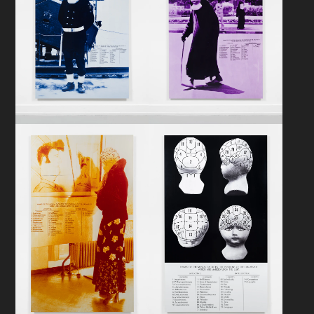
høyde er de avfotograferte kvinnene
og mennene på størrelse med oss
selv, men dukkehodene som
maskerer ansiktene deres
umuliggjør øyekontakt. Noen er
ikledt uniform, andre tradisjonelle
kostymer eller hverdagsklær som
reflekterer deres plass i samfunnet
og geografiske tilhørighet, som går
fra Karasjok til Marrakech. Til tross
for den store variasjonen blant
modellene påtvinger dukkehodene
dem et uniformt preg, noe som blir
ytterlig understreket av den
påtegnede, nummererte
oppdelingen av dukkenes kranier. De