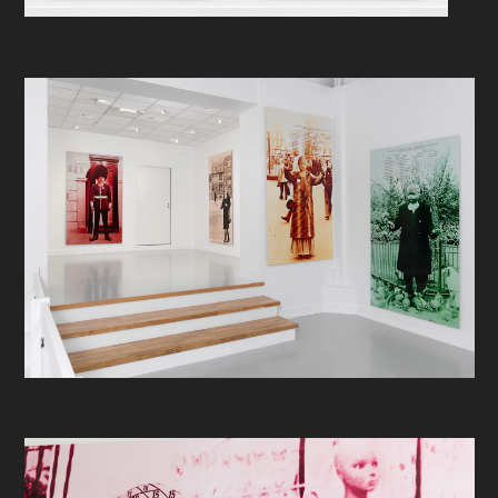
viser til et skjema med påskriften
«Names of the mental facutlies, the
position of the organs of which are
marked upon the bust». Skjemaet er
inndelt i kategoriene «Affective» og
«Intellectual», og inneholder en liste
over 35 personlighetstrekk som
svarer til de nummererte partiene på
dukkehodene.
Heske refererer her til den
pseudovitenskapelige læren om
frenologi, en teori som ble
utarbeidet av 1800-talls-legen og
fysiologen Franz Joseph Gall. Tanken
var at våre personlighetstrekk