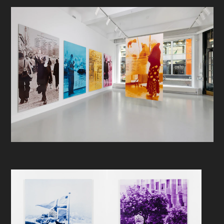
teknikker, og vi finner blant annet
dukkehodet mangedoblet til det
som minner om voldsomme
folkehav, eller som en hvit maske
over apatiske TV-titteres ansikter.
Disse presentasjonene av
dukkehodet oppmuntrer til
refleksjon rundt interrelasjonelle
problematikker på et politisk nivå,
som individualitet i massemedienes
tidsalder og i møte med
strømlinjeformede storbyliv.
Det er i denne logikken serien
Phrenology Photo Analysis
skriver
seg inn. Blåst opp til to meters