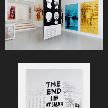
pappmasjé måler ikke mer enn ti
centimeter, og har antageligvis blitt
brukt som leke på 1920-tallet. Men
det er ikke dukkens funksjon som
barneleke som interesserer Heske, ei
heller de fetisjistiske eller rituelle
aspektene ved dukken som opptok
blant annet surrealistene noen tiår
tidligere. I Heskes kunstneriske virke
representerer dukkehodet selve
mennesket, og hun iscenesetter det
for å belyse tematikker knyttet til
identitet og mellommenneskelige
relasjoner. Et sitat fra Shakespeare-
stykket
As You Like It
dukker ofte opp
i Heskes notater relatert til