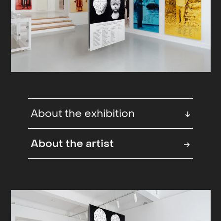
About the exhibition
↓
Dukkehodet har vært en gjenganger
About the artist
→
i Marianne Heskes kunstnerskap helt
siden 1971, da hun snublet over en
eske fylt til randen av dem på et
loppemarked i hennes daværende
hjemby, Paris. Det standardiserte og
anonymt utseende dukkehodet i